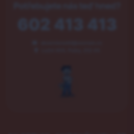
Potřebujete nás teď hned?
602 413 413
akservismobil@seznam.cz
Luční 404, Psáry, 252 44