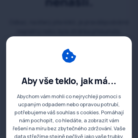
nenašli.
Odkaz, na který jste klikli, je pravděpodobně
neplatný nebo byla stránka přesunuta.
Nebojte se, naše instalatérské a havarijní
služby fungují nonstop dál!
Zpět na úvodní stránku
Aby vše teklo, jak má...
Abychom vám mohli co nejrychleji pomoci s
ucpaným odpadem nebo opravou potrubí,
potřebujeme váš souhlas s cookies. Pomáhají
nám pochopit, co hledáte, a zobrazit vám
řešení na míru bez zbytečného zdržování. Vaše
data střežíme stejně pečlivě jako vaše trubky.