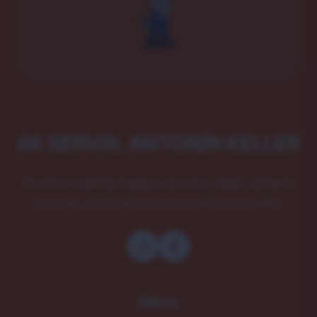
AK SERVIS, ANTONÍN KELLER
Poctivá rodinná tradice od roku 1989. Jsme tu
pro vás, když teče do bot (nebo z trubek).
Menu