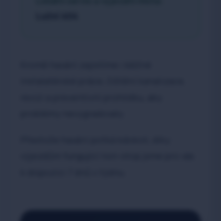
Lokální servis a výjezdní místa:
Luční 404
Kromě havárií zajistíme i běžné
instalatérské práce, čištění kanalizace,
revizi a preventivní prohlídku, aby
problémy nevygradovaly.
Přestože havárii potká kdokoli, díky
výjezdům fungující non-stop jsme pro vás
k dispozici 7 dnů v týdnu.