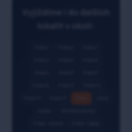
Vyjíždíme i do dalších
lokalit v okolí:
Praha 1
Praha 2
Praha 3
Praha 4
Praha 5
Praha 6
Praha 7
Praha 8
Praha 9
Praha 10
Praha 11
Praha 12
Praha 15
Praha 17
Psáry
Jílové
Kladno
Středočeský kraj
Praha - východ
Praha - západ