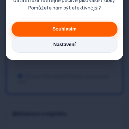
data střežíme stejně pečlivě jako vaše trubky.
Pomůžete nám být efektivnější?
Výměny baterií, ventilů,
Dle hod. sazby
sifonů
Souhlasím
Bourací práce
1 700 Kč / hod.
Nastavení
Proplach topného
dle objemu a
systému- radiátorů
znečištění
Účtuje se vždy započatá hodina, ceny jsou bez
DPH.
Doprava a logistika