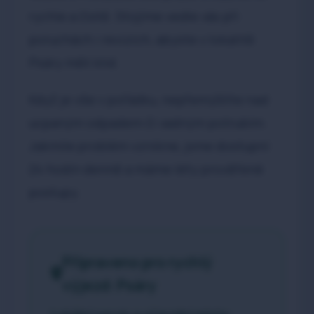
rychle a čistě. Stojíme vedle vás při
poruchách i revizích, abyste v lokalitě
Psáry měli klid.
Když je vše v pořádku, nepřemýšlíte nad
ucpaným odpadem či vadným potrubím.
Jakmile problém vznikne, jsme dostupní
24 hodin denně a máme léty prověřené
postupy.
Připraveno pro rychlý
výjezd: Psáry