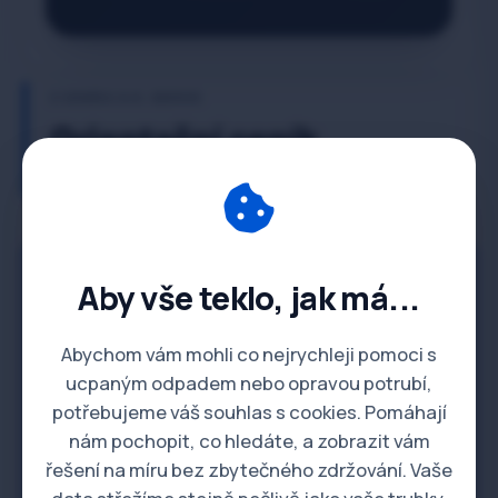
Z CENÍKU A.K. SERVIS
Orientační ceník
instalatérských prací
Instalatérské a topenářské práce
Aby vše teklo, jak má...
Hodinová sazba -
Abychom vám mohli co nejrychleji pomoci s
850 Kč / hod.
Instalatér / Topenář
ucpaným odpadem nebo opravou potrubí,
potřebujeme váš souhlas s cookies. Pomáhají
Montáž sanitární
Dle hod. sazby
nám pochopit, co hledáte, a zobrazit vám
keramiky (WC,
řešení na míru bez zbytečného zdržování. Vaše
umyvadla)