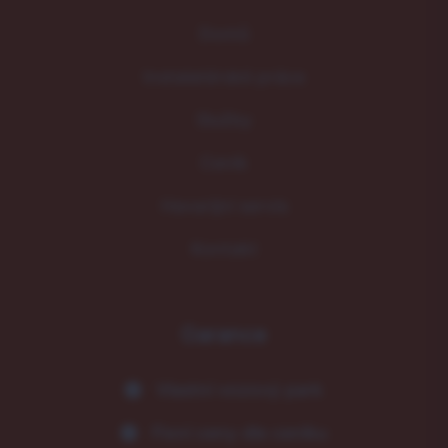
Domů
Instalatérské práce
Služby
Ceník
Havarijní servis
Kontakt
Garance
Vlastní vozový park
Fixní ceny dle ceníku