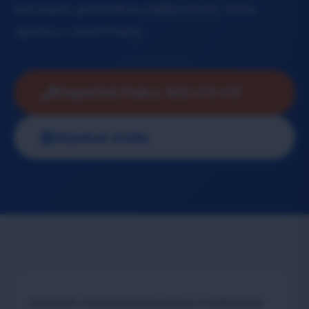
servisem, prohlídkou nebo revizí. Jsme
oporou v okolí Psáry.
Dispečink Psáry: 602 413 413
Objednat služby
Veškeré instalatérské práce zvládneme