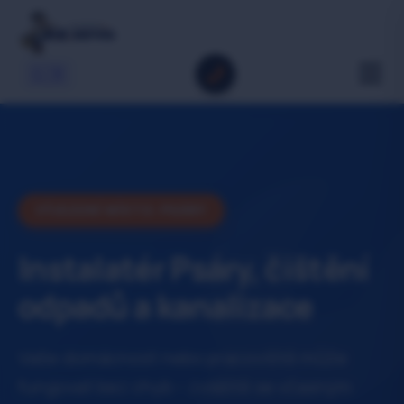
🇬🇧
VÝJEZDNÍ MÍSTO: PSÁRY
Instalatér Psáry, čištění
odpadů a kanalizace
Vaše domácnost nebo pracoviště může
fungovat bez chyb – zvláště se včasným