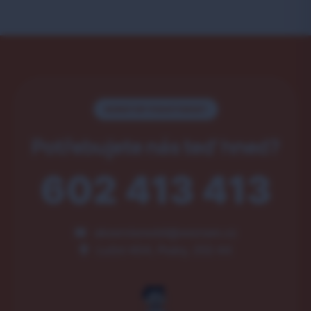
NONSTOP POHOTOVOST
Potřebujete nás teď hned?
602 413 413
akservismobil@seznam.cz
Luční 404, Psáry, 252 44