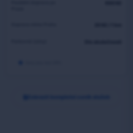
Paušální doprava po
690 Kč
Praze
Doprava mimo Prahu
20 Kč / 1 km
Parkovné (zóny)
Dle skutečnosti
Ceny jsou bez DPH.
Zobrazit kompletní ceník služeb