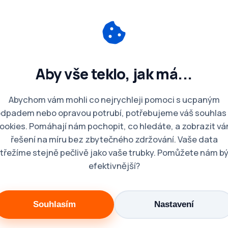
í odpadů a kanalizace
Aby vše teklo, jak má...
TEGORIE SLUŽEB
padů a kanalizace
Abychom vám mohli co nejrychleji pomoci s ucpaným
dpadem nebo opravou potrubí, potřebujeme váš souhlas
ookies. Pomáhají nám pochopit, co hledáte, a zobrazit v
řešení na míru bez zbytečného zdržování. Vaše data
třežíme stejně pečlivě jako vaše trubky. Pomůžete nám b
efektivnější?
 vana, sifon, WC)
Souhlasím
Nastavení