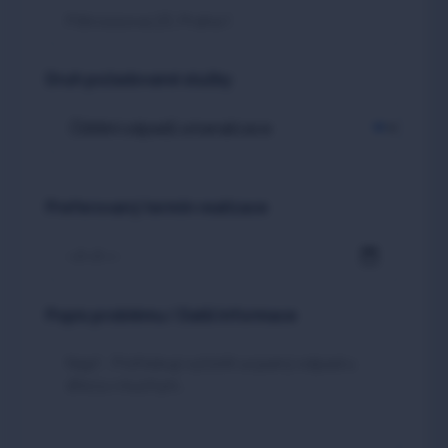
Druh požadované služby
Preferovaný termín realizace
Popis problému / Další informace