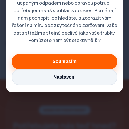
ucpaným odpadem nebo opravou potrubí,
potřebujeme váš souhlas s cookies. Pomáhají
Vaše údaje jsou v bezpečí a slouží pouze pro
nám pochopit, co hledáte, a zobrazit vám
kontaktování ohledně této zakázky.
řešení na míru bez zbytečného zdržování. Vaše
data střežíme stejně pečlivě jako vaše trubky.
Pomůžete nám být efektivnější?
Potřebujete havarijní pomoc ihned? Volejte nonstop:
602 413 413
Souhlasím
Nastavení
NONSTOP POHOTOVOST
Potřebujete nás teď hned?