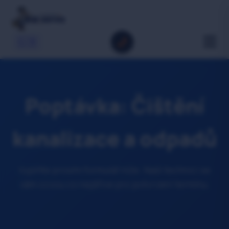
🇬🇧
Poptávka: Čištění
kanalizace a odpadů
Vyplňte prosím formulář níže. Naši technici se
vám ozvou co nejdříve pro potvrzení termínu.