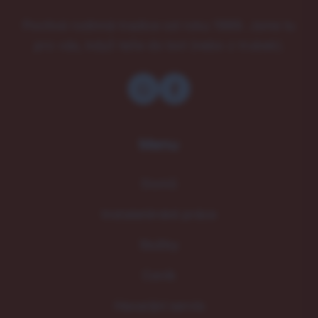
Poctivá rodinná tradice od roku 1989. Jsme tu
pro vás, když teče do bot (nebo z trubek).
Menu
Domů
Instalatérské práce
Služby
Ceník
Havarijní servis