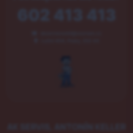
602 413 413
akservismobil@seznam.cz
Luční 404, Psáry, 252 44
AK SERVIS, ANTONÍN KELLER