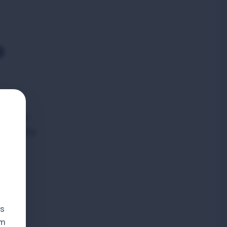
o
bo byla
ní služby
 s
ám