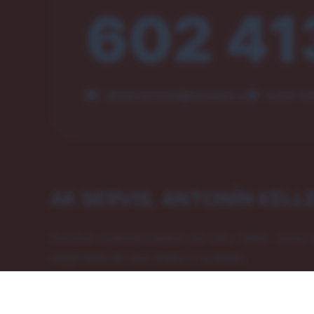
602 41
akservismobil@seznam.cz
Luční 40
AK SERVIS, ANTONÍN KELL
Poctivá rodinná tradice od roku 1989. Jsme t
když teče do bot (nebo z trubek).