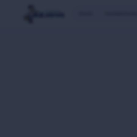
Domů
Instalatérské