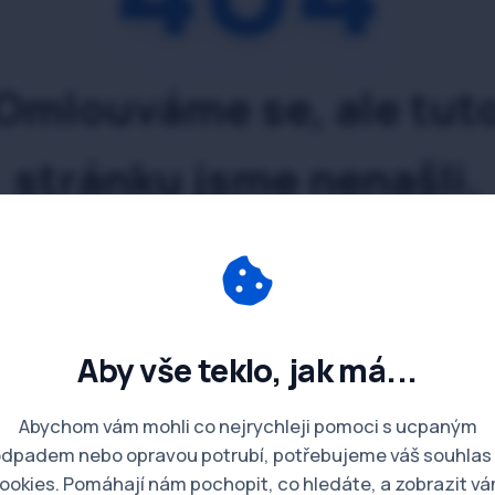
Omlouváme se, ale tut
stránku jsme nenašli.
 na který jste klikli, je pravděpodobně neplatný ne
přesunuta. Nebojte se, naše instalatérské a havarij
fungují nonstop dál!
Aby vše teklo, jak má...
Zpět na úvodní stránku
Abychom vám mohli co nejrychleji pomoci s ucpaným
dpadem nebo opravou potrubí, potřebujeme váš souhlas
ookies. Pomáhají nám pochopit, co hledáte, a zobrazit v