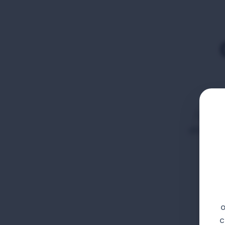
Odkaz,
stránka 
o
c