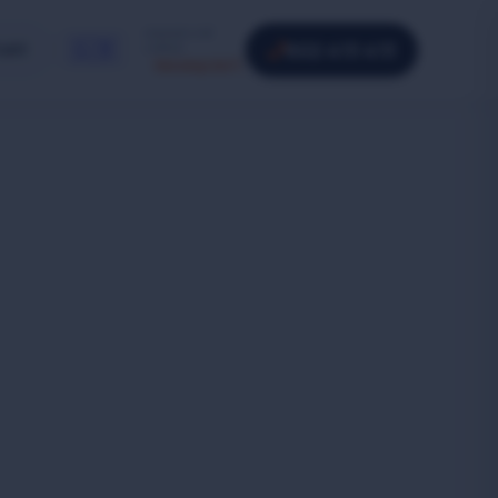
HAVARIJNÍ
🇬🇧
602 413 413
akt
LINKA
Nonstop 24/7