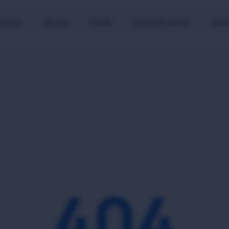
 práce
Služby
Ceník
Havarijní servis
Kont
404