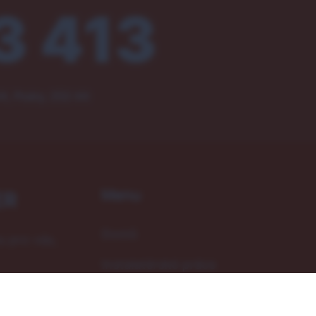
3 413
4, Psáry, 252 44
Menu
ER
Domů
u pro vás,
Instalatérské práce
Služby