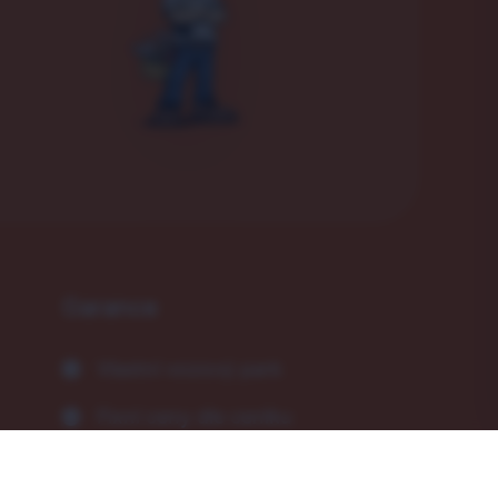
Garance
Vlastní vozový park
Fixní ceny dle ceníku
Vlastní technika