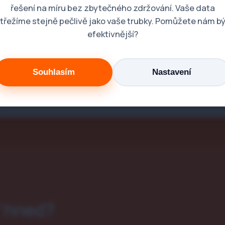
řešení na míru bez zbytečného zdržování. Vaše data
třežíme stejně pečlivě jako vaše trubky. Pomůžete nám b
efektivnější?
Souhlasím
Nastavení
ď hned?